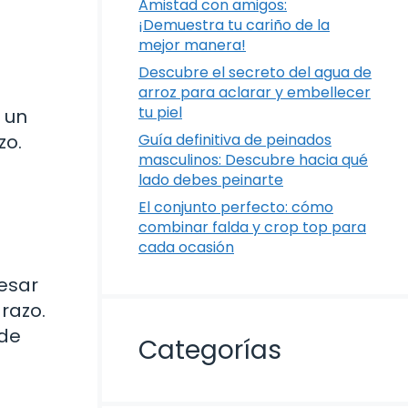
Amistad con amigos:
¡Demuestra tu cariño de la
mejor manera!
Descubre el secreto del agua de
arroz para aclarar y embellecer
tu piel
 un
zo.
Guía definitiva de peinados
masculinos: Descubre hacia qué
lado debes peinarte
El conjunto perfecto: cómo
combinar falda y crop top para
cada ocasión
resar
razo.
 de
Categorías