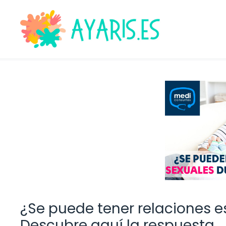
Saltar
al
contenido
¿Se puede tener relaciones
Descubre aquí la respuesta