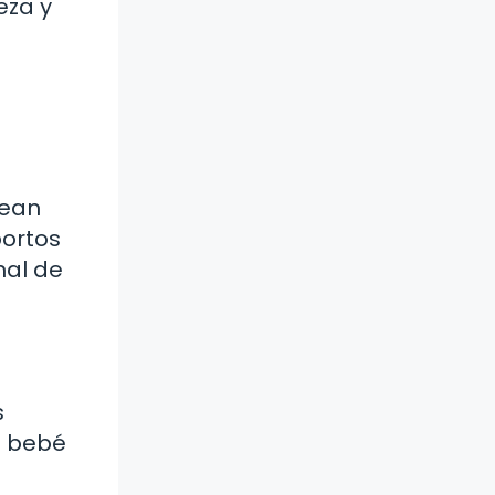
eza y
sean
bortos
nal de
s
l bebé