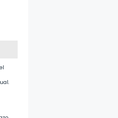
el
ual.
razo