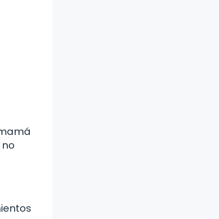
a mamá
 no
mientos