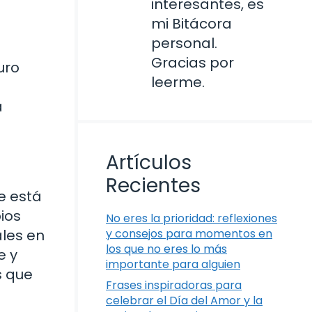
interesantes, es
mi Bitácora
personal.
Gracias por
uro
leerme.
a
Artículos
Recientes
e está
ios
No eres la prioridad: reflexiones
ales en
y consejos para momentos en
los que no eres lo más
e y
importante para alguien
s que
Frases inspiradoras para
celebrar el Día del Amor y la