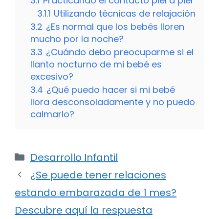
3.1
Practicando el contacto piel a piel
3.1.1
Utilizando técnicas de relajación
3.2
¿Es normal que los bebés lloren
mucho por la noche?
3.3
¿Cuándo debo preocuparme si el
llanto nocturno de mi bebé es
excesivo?
3.4
¿Qué puedo hacer si mi bebé
llora desconsoladamente y no puedo
calmarlo?
Categorías
Desarrollo Infantil
¿Se puede tener relaciones
estando embarazada de 1 mes?
Descubre aquí la respuesta