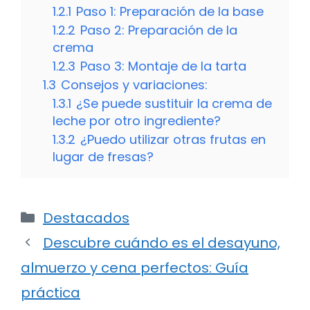
1.2.1
Paso 1: Preparación de la base
1.2.2
Paso 2: Preparación de la
crema
1.2.3
Paso 3: Montaje de la tarta
1.3
Consejos y variaciones:
1.3.1
¿Se puede sustituir la crema de
leche por otro ingrediente?
1.3.2
¿Puedo utilizar otras frutas en
lugar de fresas?
Categorías
Destacados
Descubre cuándo es el desayuno,
almuerzo y cena perfectos: Guía
práctica