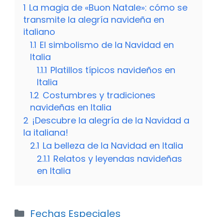
1
La magia de «Buon Natale»: cómo se
transmite la alegría navideña en
italiano
1.1
El simbolismo de la Navidad en
Italia
1.1.1
Platillos típicos navideños en
Italia
1.2
Costumbres y tradiciones
navideñas en Italia
2
¡Descubre la alegría de la Navidad a
la italiana!
2.1
La belleza de la Navidad en Italia
2.1.1
Relatos y leyendas navideñas
en Italia
Categorías
Fechas Especiales