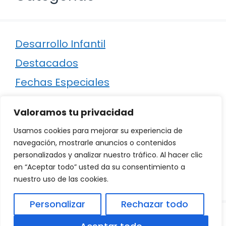
Desarrollo Infantil
Destacados
Fechas Especiales
Manualidades
Valoramos tu privacidad
Poesía
Usamos cookies para mejorar su experiencia de
Regalos
navegación, mostrarle anuncios o contenidos
personalizados y analizar nuestro tráfico. Al hacer clic
Relaciones
en “Aceptar todo” usted da su consentimiento a
Ropa
nuestro uso de las cookies.
Personalizar
Rechazar todo
© 2026
Política de Privacidad
.
|
Aviso Legal
|