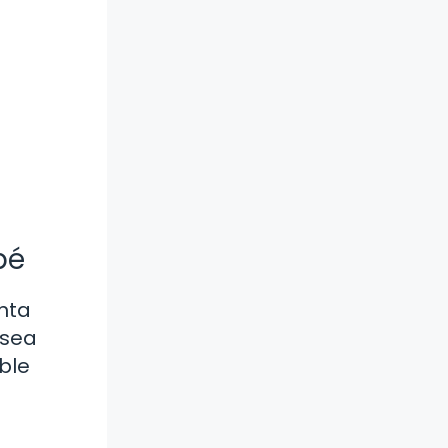
bé
nta
 sea
ble
.