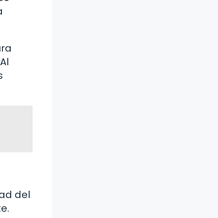
a
ura
Al
s
ad del
e.