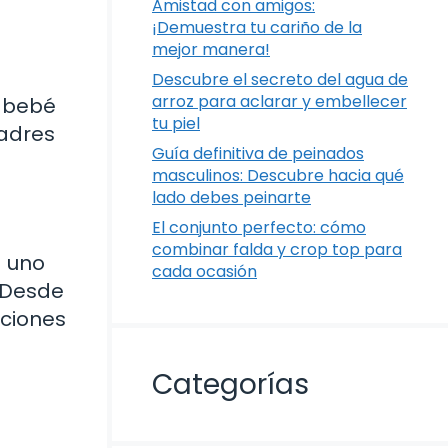
Amistad con amigos:
¡Demuestra tu cariño de la
mejor manera!
Descubre el secreto del agua de
arroz para aclarar y embellecer
l bebé
tu piel
padres
Guía definitiva de peinados
masculinos: Descubre hacia qué
lado debes peinarte
El conjunto perfecto: cómo
combinar falda y crop top para
a uno
cada ocasión
. Desde
pciones
Categorías