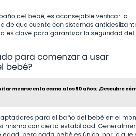
baño del bebé, es aconsejable verificar la
se de que cuente con sistemas antideslizant
dad es clave para garantizar la seguridad de
do para comenzar a usar
el bebé?
vitar mearse en la cama a los 50 años: ¡Descubre có
daptadores para el baño del bebé en el m
í mismo con cierta estabilidad. Generalmen
 edad, pero cada bebé es único, por lo que 