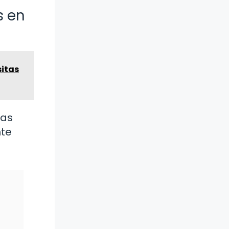
s en
sitas
ras
nte