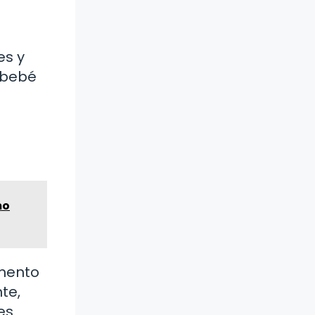
es y
l bebé
mo
omento
te,
es