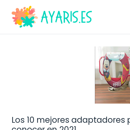
Saltar
al
contenido
Los 10 mejores adaptadores 
conocer en 2021