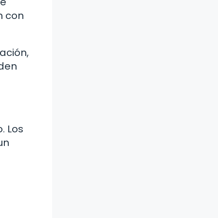
de
n con
ación,
eden
. Los
un