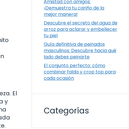
Amistad con amigos:
¡Demuestra tu cariño de la
mejor manera!
Descubre el secreto del agua de
arroz para aclarar y embellecer
tu piel
ito
Guía definitiva de peinados
masculinos: Descubre hacia qué
en
lado debes peinarte
El conjunto perfecto: cómo
combinar falda y crop top para
cada ocasión
za. El
a y
Categorías
ema
cada
e.