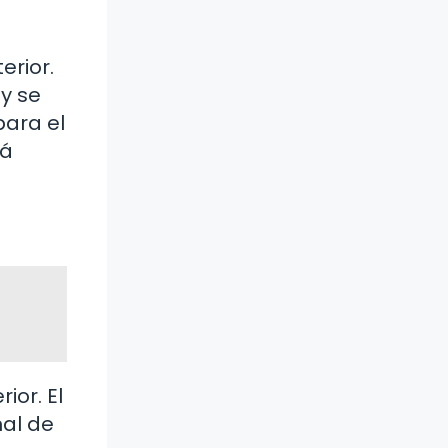
erior.
 y se
ara el
tá
ior. El
nal de