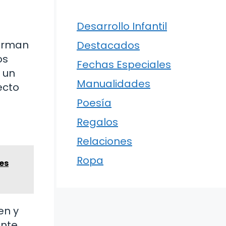
Desarrollo Infantil
forman
Destacados
os
Fechas Especiales
 un
Manualidades
ecto
Poesía
Regalos
Relaciones
Ropa
es
en y
ante