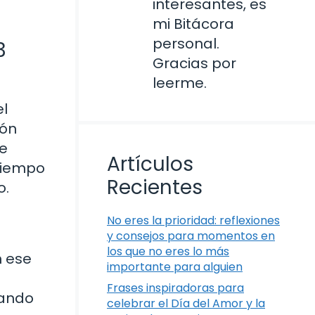
interesantes, es
mi Bitácora
personal.
3
Gracias por
leerme.
el
ión
de
Artículos
 tiempo
Recientes
o.
No eres la prioridad: reflexiones
y consejos para momentos en
los que no eres lo más
n ese
importante para alguien
Frases inspiradoras para
mando
celebrar el Día del Amor y la