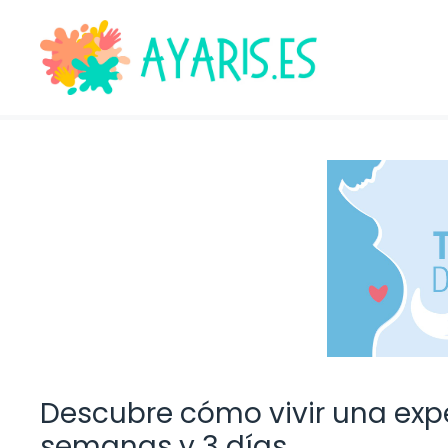
Saltar
al
contenido
Descubre cómo vivir una expe
semanas y 3 días