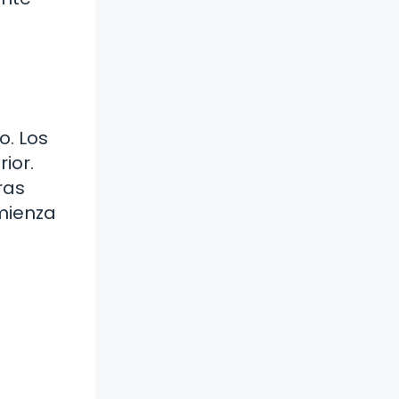
o. Los
ior.
ras
omienza