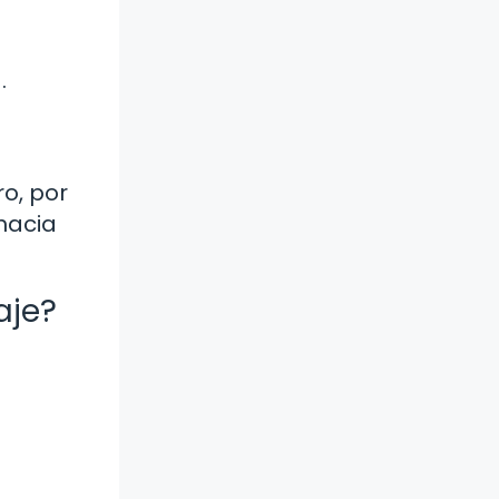
.
ro, por
hacia
aje?