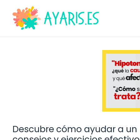
Saltar
al
contenido
Descubre cómo ayudar a un n
consejos y ejercicios efectiv