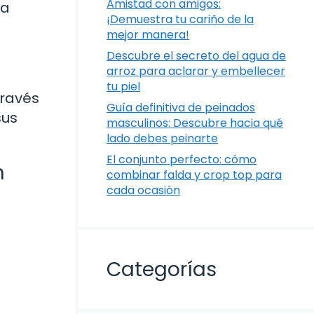
Amistad con amigos:
la
¡Demuestra tu cariño de la
mejor manera!
Descubre el secreto del agua de
arroz para aclarar y embellecer
tu piel
través
Guía definitiva de peinados
sus
masculinos: Descubre hacia qué
lado debes peinarte
El conjunto perfecto: cómo
n
combinar falda y crop top para
cada ocasión
Categorías