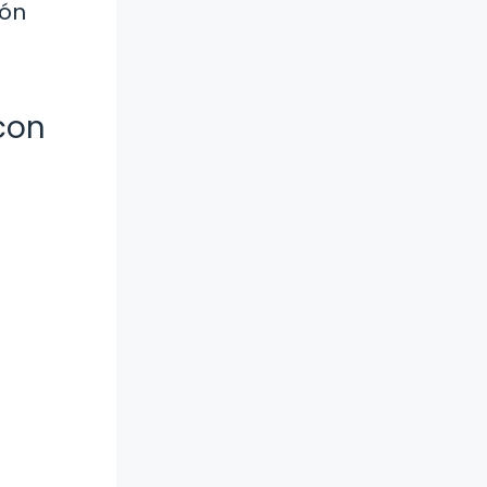
ión
con