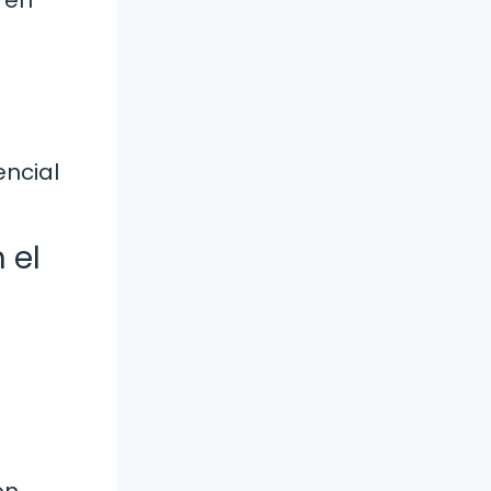
 en
encial
 el