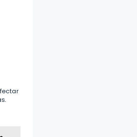
afectar
s.