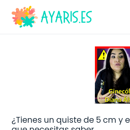
Saltar
al
contenido
¿Tienes un quiste de 5 cm y
que necesitas saber