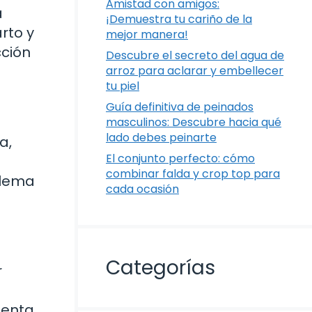
Amistad con amigos:
a
¡Demuestra tu cariño de la
rto y
mejor manera!
cción
Descubre el secreto del agua de
arroz para aclarar y embellecer
tu piel
Guía definitiva de peinados
masculinos: Descubre hacia qué
lado debes peinarte
a,
El conjunto perfecto: cómo
combinar falda y crop top para
blema
cada ocasión
Categorías
r
uenta