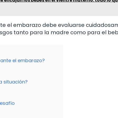
 encajan los bebés en el vientre materno: todo lo q
rante el embarazo debe evaluarse cuidados
esgos tanto para la madre como para el beb
urante el embarazo?
a situación?
desafío