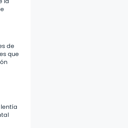
e la
me
es de
les que
ión
lentía
tal