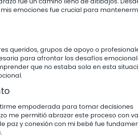
razo fue un camino lleno de altibajos. Desd
ar mis emociones fue crucial para mantener
es queridos, grupos de apoyo o profesional
cesaria para afrontar los desafíos emociona
prender que no estaba sola en esta situac
cional.
to
sentirme empoderada para tomar decisiones
zo me permitió abrazar este proceso con va
e paz y conexión con mi bebé fue fundamen
.