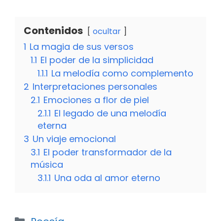
Contenidos
ocultar
1
La magia de sus versos
1.1
El poder de la simplicidad
1.1.1
La melodía como complemento
2
Interpretaciones personales
2.1
Emociones a flor de piel
2.1.1
El legado de una melodía
eterna
3
Un viaje emocional
3.1
El poder transformador de la
música
3.1.1
Una oda al amor eterno
Categorías