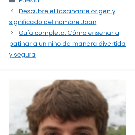
Poesía
Descubre el fascinante origen y
significado del nombre Joan
Guía completa: Cómo enseñar a
patinar a un niño de manera divertida
y segura