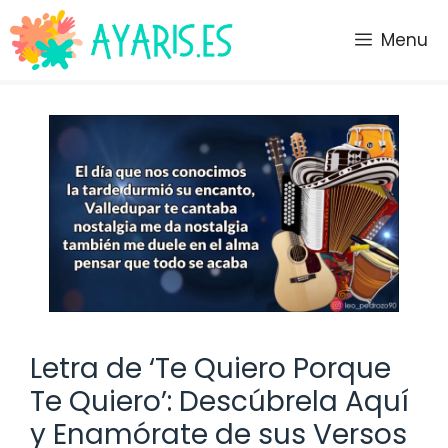
Saltar
al
Menu
contenido
Letra de ‘Te Quiero Porque
Te Quiero’: Descúbrela Aquí
y Enamórate de sus Versos