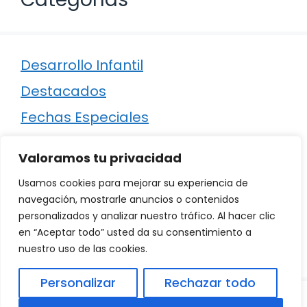
Desarrollo Infantil
Destacados
Fechas Especiales
Manualidades
Valoramos tu privacidad
Poesía
Usamos cookies para mejorar su experiencia de
Regalos
navegación, mostrarle anuncios o contenidos
personalizados y analizar nuestro tráfico. Al hacer clic
Relaciones
en “Aceptar todo” usted da su consentimiento a
Ropa
nuestro uso de las cookies.
Personalizar
Rechazar todo
© 2026
Política de Privacidad
.
|
Aviso Legal
|