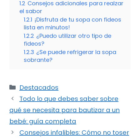
1.2
Consejos adicionales para realzar
el sabor
1.2.1
¡Disfruta de tu sopa con fideos
lista en minutos!
1.2.2
¿Puedo utilizar otro tipo de
fideos?
1.2.3
¿Se puede refrigerar la sopa
sobrante?
Categorías
Destacados
Todo lo que debes saber sobre
qué se necesita para bautizar a un
bebé: guía completa
Consejos infalibles: Cómo no toser