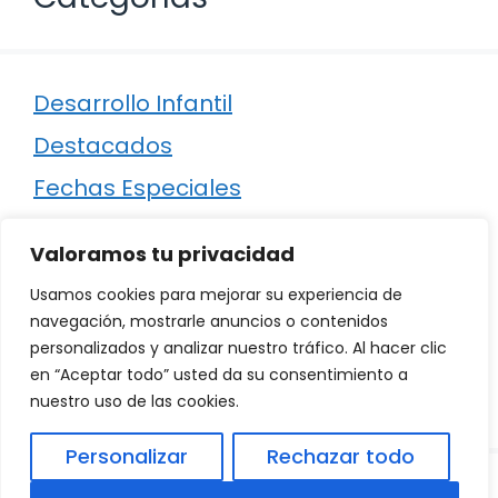
Desarrollo Infantil
Destacados
Fechas Especiales
Manualidades
Valoramos tu privacidad
Poesía
Usamos cookies para mejorar su experiencia de
Regalos
navegación, mostrarle anuncios o contenidos
personalizados y analizar nuestro tráfico. Al hacer clic
Relaciones
en “Aceptar todo” usted da su consentimiento a
Ropa
nuestro uso de las cookies.
Personalizar
Rechazar todo
© 2026
Política de Privacidad
.
|
Aviso Legal
|