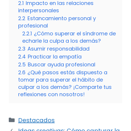
2.1
Impacto en las relaciones
interpersonales
2.2
Estancamiento personal y
profesional
2.2.1
¿Cómo superar el síndrome de
echarle la culpa a los demás?
2.3
Asumir responsabilidad
2.4
Practicar la empatía
2.5
Buscar ayuda profesional
2.6
¿Qué pasos estás dispuesto a
tomar para superar el hábito de
culpar a los demás? ¡Comparte tus
reflexiones con nosotros!
Categorías
Destacados
Ideas creativas: Cómo capturar la