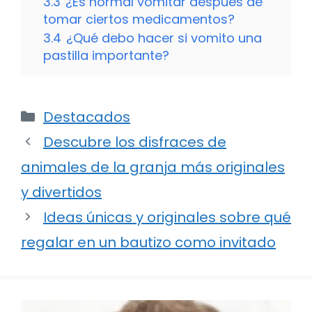
3.3
¿Es normal vomitar después de
tomar ciertos medicamentos?
3.4
¿Qué debo hacer si vomito una
pastilla importante?
Categorías
Destacados
Descubre los disfraces de
animales de la granja más originales
y divertidos
Ideas únicas y originales sobre qué
regalar en un bautizo como invitado