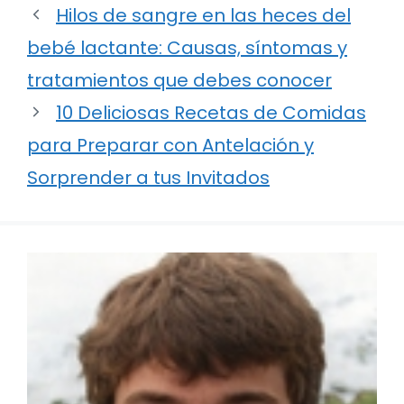
Hilos de sangre en las heces del
bebé lactante: Causas, síntomas y
tratamientos que debes conocer
10 Deliciosas Recetas de Comidas
para Preparar con Antelación y
Sorprender a tus Invitados