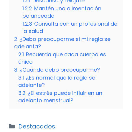
1.2.1
Descansa y relájate
1.2.2
Mantén una alimentación
balanceada
1.2.3
Consulta con un profesional de
la salud
2
¿Debo preocuparme si mi regla se
adelanta?
2.1
Recuerda que cada cuerpo es
único
3
¿Cuándo debo preocuparme?
3.1
¿Es normal que la regla se
adelante?
3.2
¿El estrés puede influir en un
adelanto menstrual?
Categorías
Destacados