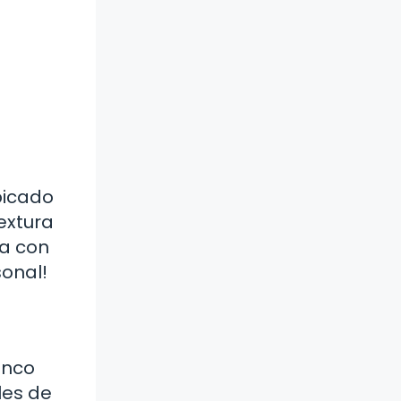
picado
extura
ta con
sonal!
anco
les de