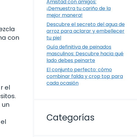
Amistad con amigos:
¡Demuestra tu cariño de la
mejor manera!
Descubre el secreto del agua de
ezcla
arroz para aclarar y embellecer
ona con
tu piel
Guía definitiva de peinados
masculinos: Descubre hacia qué
lado debes peinarte
El conjunto perfecto: cómo
combinar falda y crop top para
cada ocasión
r el
itos.
n un
Categorías
el