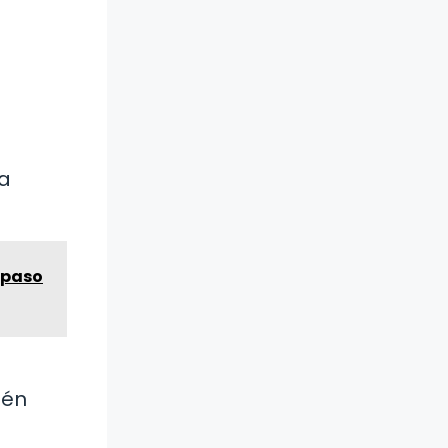
ta
 paso
ién