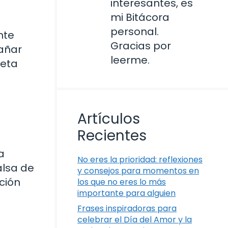
interesantes, es
mi Bitácora
personal.
nte
Gracias por
pañar
leerme.
ceta
Artículos
Recientes
a
No eres la prioridad: reflexiones
alsa de
y consejos para momentos en
ación
los que no eres lo más
importante para alguien
Frases inspiradoras para
celebrar el Día del Amor y la