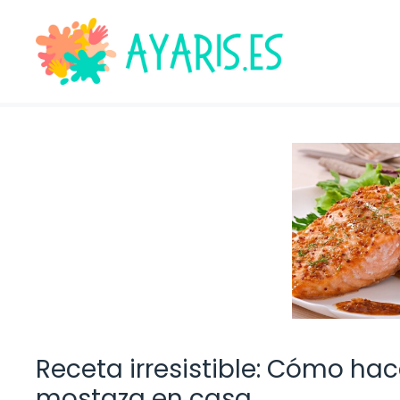
Saltar
al
contenido
Receta irresistible: Cómo ha
mostaza en casa