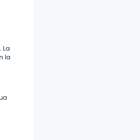
. La
n la
gua