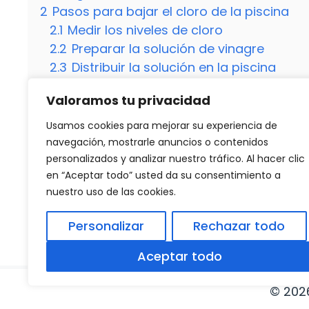
2
Pasos para bajar el cloro de la piscina
2.1
Medir los niveles de cloro
2.2
Preparar la solución de vinagre
2.3
Distribuir la solución en la piscina
2.4
Dejar actuar y medir nuevamente
Valoramos tu privacidad
3
Conclusion
3.1
¿Puedo usar otros productos para bajar
Usamos cookies para mejorar su experiencia de
3.2
¿Con qué frecuencia debo probar los n
navegación, mostrarle anuncios o contenidos
personalizados y analizar nuestro tráfico. Al hacer clic
en “Aceptar todo” usted da su consentimiento a
nuestro uso de las cookies.
Categorías
Destacados
Descubre 20 nombres de mujeres con las 5
Personalizar
Rechazar todo
Todo lo que debes saber sobre cuándo sale
Aceptar todo
© 202