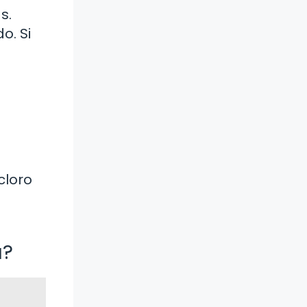
s.
o. Si
cloro
a?