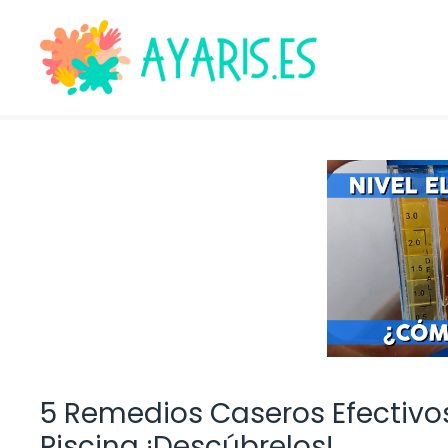
Saltar
al
contenido
5 Remedios Caseros Efectivos 
Piscina ¡Descúbrelos!