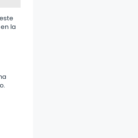
 este
en la
ana
o.