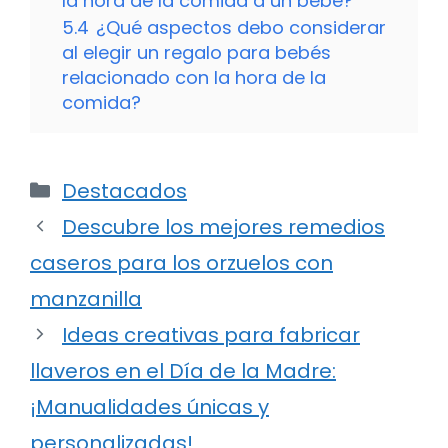
la hora de la comida a un bebé?
5.4
¿Qué aspectos debo considerar
al elegir un regalo para bebés
relacionado con la hora de la
comida?
Categorías
Destacados
Descubre los mejores remedios
caseros para los orzuelos con
manzanilla
Ideas creativas para fabricar
llaveros en el Día de la Madre:
¡Manualidades únicas y
personalizadas!