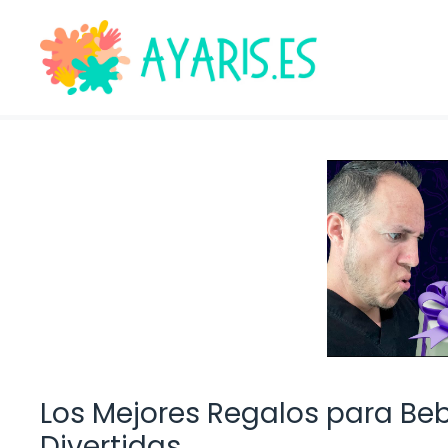
Saltar
al
contenido
Los Mejores Regalos para Beb
Divertidas