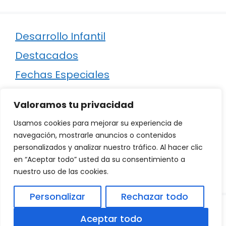
Desarrollo Infantil
Destacados
Fechas Especiales
Manualidades
Valoramos tu privacidad
Poesía
Usamos cookies para mejorar su experiencia de
Regalos
navegación, mostrarle anuncios o contenidos
personalizados y analizar nuestro tráfico. Al hacer clic
Relaciones
en “Aceptar todo” usted da su consentimiento a
Ropa
nuestro uso de las cookies.
Personalizar
Rechazar todo
© 2026
Política de Privacidad
.
|
Aviso Legal
|
Aceptar todo
Política de Cookies