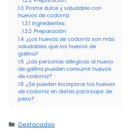
1.2.2
Preparación:
1.3
Postre dulce y saludable con
huevos de codorniz
1.3.1
Ingredientes:
1.3.2
Preparación:
1.4
¿Los huevos de codorniz son más
saludables que los huevos de
gallina?
1.5
¿Las personas alérgicas al huevo
de gallina pueden consumir huevos
de codorniz?
1.6
¿Se pueden incorporar los huevos
de codorniz en dietas para bajar de
peso?
Categorías
Destacados