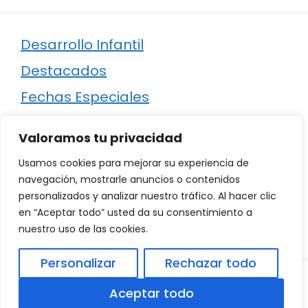
Desarrollo Infantil
Destacados
Fechas Especiales
Manualidades
Valoramos tu privacidad
Poesía
Usamos cookies para mejorar su experiencia de
Regalos
navegación, mostrarle anuncios o contenidos
personalizados y analizar nuestro tráfico. Al hacer clic
Relaciones
en “Aceptar todo” usted da su consentimiento a
Ropa
nuestro uso de las cookies.
Personalizar
Rechazar todo
© 2026
Política de Privacidad
.
|
Aviso Legal
|
Aceptar todo
Política de Cookies