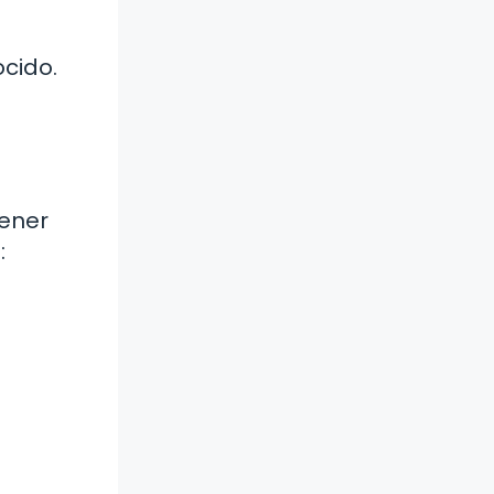
ocido.
tener
: