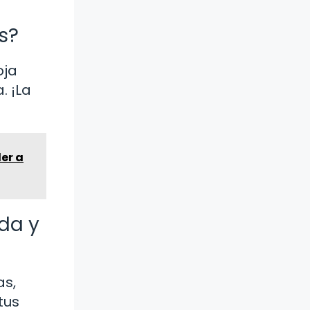
s?
oja
. ¡La
er a
ada y
as,
tus