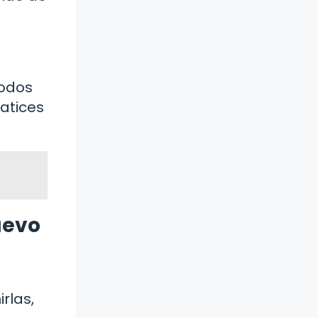
todos
atices
uevo
rlas,