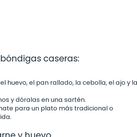
lbóndigas caseras:
l huevo, el pan rallado, la cebolla, el ajo y l
os y dóralas en una sartén.
mate para un plato más tradicional o
ida.
arne y huevo