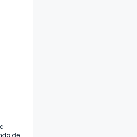
ue
undo de