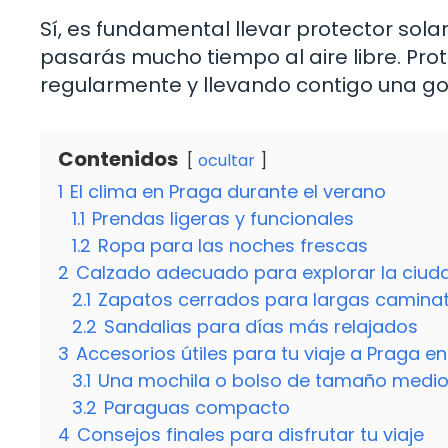
Sí, es fundamental llevar protector solar
pasarás mucho tiempo al aire libre. Prot
regularmente y llevando contigo una g
Contenidos
ocultar
1
El clima en Praga durante el verano
1.1
Prendas ligeras y funcionales
1.2
Ropa para las noches frescas
2
Calzado adecuado para explorar la ciud
2.1
Zapatos cerrados para largas camina
2.2
Sandalias para días más relajados
3
Accesorios útiles para tu viaje a Praga en 
3.1
Una mochila o bolso de tamaño medi
3.2
Paraguas compacto
4
Consejos finales para disfrutar tu viaje