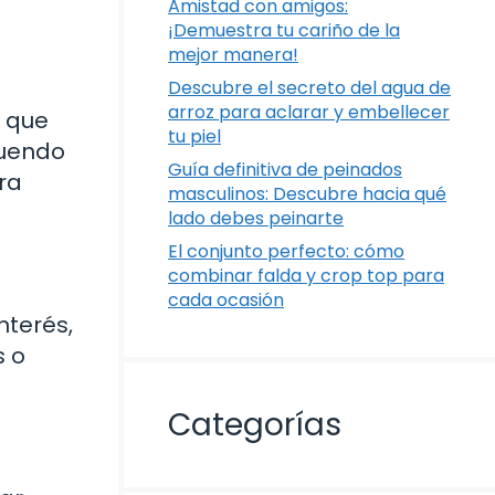
Amistad con amigos:
¡Demuestra tu cariño de la
mejor manera!
Descubre el secreto del agua de
arroz para aclarar y embellecer
o que
tu piel
tuendo
Guía definitiva de peinados
ra
masculinos: Descubre hacia qué
lado debes peinarte
El conjunto perfecto: cómo
combinar falda y crop top para
cada ocasión
nterés,
s o
Categorías