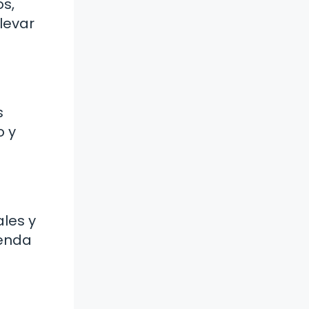
os,
levar
s
o y
les y
renda