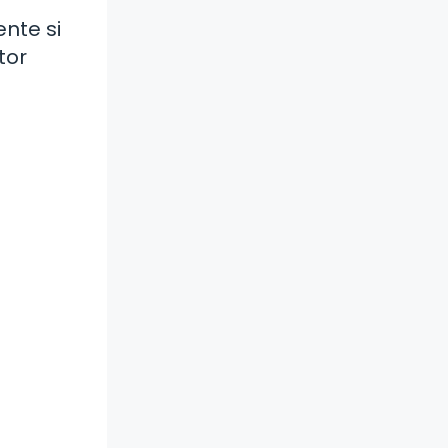
ente si
tor