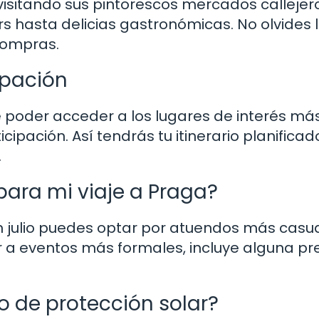
visitando sus pintorescos mercados callejer
 hasta delicias gastronómicas. No olvides l
compras.
ipación
e poder acceder a los lugares de interés má
ipación. Así tendrás tu itinerario planificad
.
para mi viaje a Praga?
n julio puedes optar por atuendos más casua
ir a eventos más formales, incluye alguna p
po de protección solar?