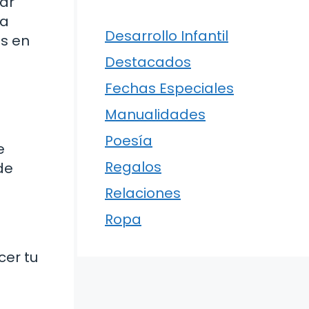
var
ra
Desarrollo Infantil
os en
Destacados
Fechas Especiales
Manualidades
Poesía
e
Regalos
de
Relaciones
Ropa
cer tu