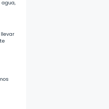
o agua,
llevar
te
imos