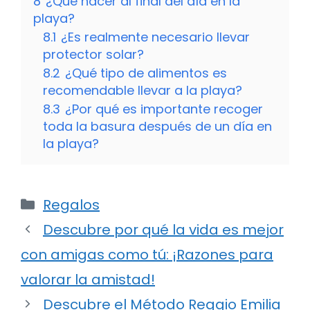
8
¿Qué hacer al final del día en la
playa?
8.1
¿Es realmente necesario llevar
protector solar?
8.2
¿Qué tipo de alimentos es
recomendable llevar a la playa?
8.3
¿Por qué es importante recoger
toda la basura después de un día en
la playa?
Categorías
Regalos
Descubre por qué la vida es mejor
con amigas como tú: ¡Razones para
valorar la amistad!
Descubre el Método Reggio Emilia