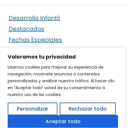
Desarrollo Infantil
Destacados
Fechas Especiales
Manualidades
Valoramos tu privacidad
Poesía
Usamos cookies para mejorar su experiencia de
Regalos
navegación, mostrarle anuncios o contenidos
personalizados y analizar nuestro tráfico. Al hacer clic
Relaciones
en “Aceptar todo” usted da su consentimiento a
Ropa
nuestro uso de las cookies.
Personalizar
Rechazar todo
© 2026
Política de Privacidad
.
|
Aviso Legal
|
Aceptar todo
Política de Cookies