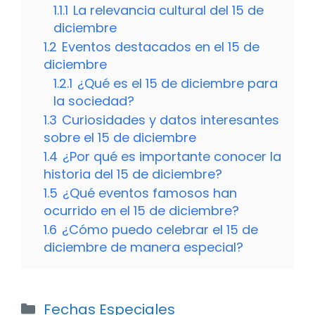
1.1.1
La relevancia cultural del 15 de
diciembre
1.2
Eventos destacados en el 15 de
diciembre
1.2.1
¿Qué es el 15 de diciembre para
la sociedad?
1.3
Curiosidades y datos interesantes
sobre el 15 de diciembre
1.4
¿Por qué es importante conocer la
historia del 15 de diciembre?
1.5
¿Qué eventos famosos han
ocurrido en el 15 de diciembre?
1.6
¿Cómo puedo celebrar el 15 de
diciembre de manera especial?
Categorías
Fechas Especiales