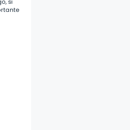
, si
ortante