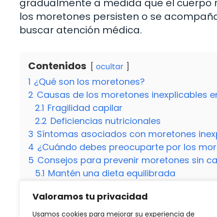
gradualmente a medida que el cuerpo r
los moretones persisten o se acompaña
buscar atención médica.
Contenidos
ocultar
1
¿Qué son los moretones?
2
Causas de los moretones inexplicables en
2.1
Fragilidad capilar
2.2
Deficiencias nutricionales
3
Síntomas asociados con moretones inexp
4
¿Cuándo debes preocuparte por los mor
5
Consejos para prevenir moretones sin c
5.1
Mantén una dieta equilibrada
5.2
Protege tu piel
Valoramos tu privacidad
6
¿Los moretones sin causa son motivo de
6.1
¿Es normal tener moretones sin golpe
Usamos cookies para mejorar su experiencia de