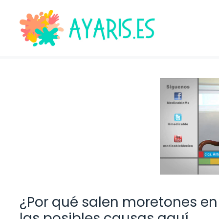
Saltar
al
contenido
¿Por qué salen moretones en 
las posibles causas aquí