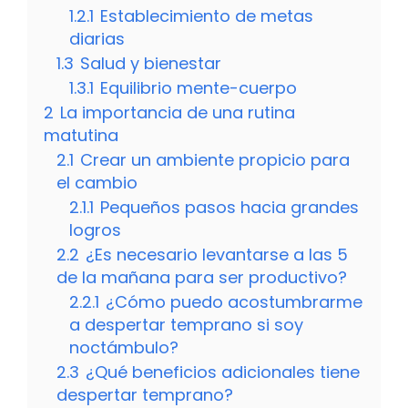
1.2.1
Establecimiento de metas
diarias
1.3
Salud y bienestar
1.3.1
Equilibrio mente-cuerpo
2
La importancia de una rutina
matutina
2.1
Crear un ambiente propicio para
el cambio
2.1.1
Pequeños pasos hacia grandes
logros
2.2
¿Es necesario levantarse a las 5
de la mañana para ser productivo?
2.2.1
¿Cómo puedo acostumbrarme
a despertar temprano si soy
noctámbulo?
2.3
¿Qué beneficios adicionales tiene
despertar temprano?