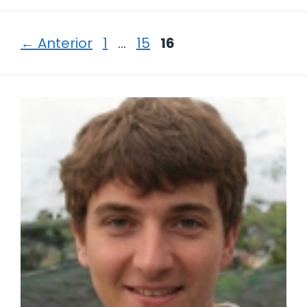
Página
Página
Página
←
Anterior
1
…
15
16