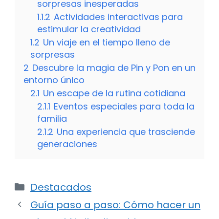
sorpresas inesperadas
1.1.2
Actividades interactivas para
estimular la creatividad
1.2
Un viaje en el tiempo lleno de
sorpresas
2
Descubre la magia de Pin y Pon en un
entorno único
2.1
Un escape de la rutina cotidiana
2.1.1
Eventos especiales para toda la
familia
2.1.2
Una experiencia que trasciende
generaciones
Categorías
Destacados
Guía paso a paso: Cómo hacer un