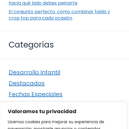
hacia qué lado debes peinarte
El conjunto perfecto: cómo combinar falda y
crop top para cada ocasión
Categorías
Desarrollo Infantil
Destacados
Fechas Especiales
Manualidades
Valoramos tu privacidad
Poesía
Usamos cookies para mejorar su experiencia de
Regalos
navegación, mostrarle anuncios o contenidos