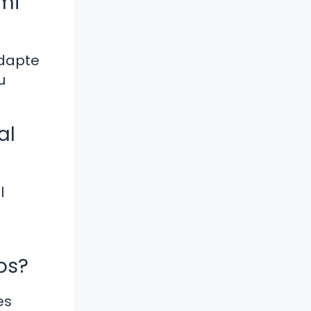
mi
adapte
u
al
l
os?
es