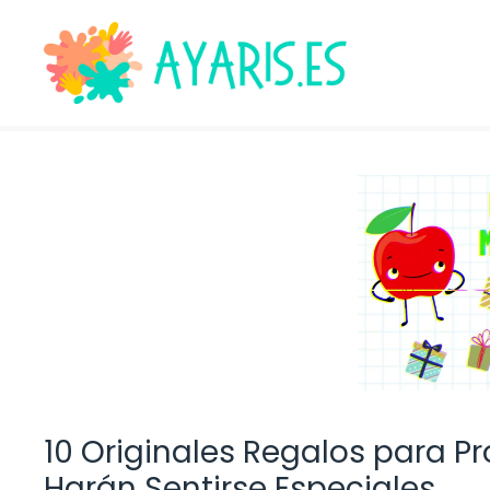
Saltar
al
contenido
10 Originales Regalos para P
Harán Sentirse Especiales