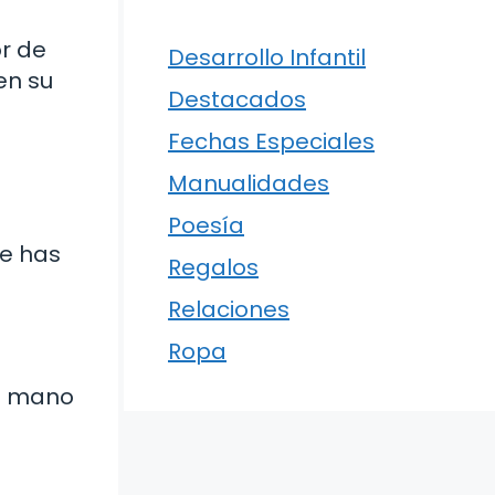
or de
Desarrollo Infantil
en su
Destacados
Fechas Especiales
Manualidades
Poesía
ue has
Regalos
Relaciones
Ropa
 a mano