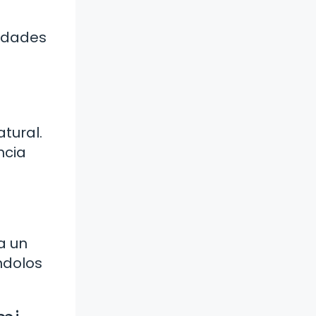
lidades
tural.
ncia
a un
ndolos