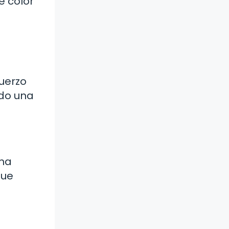
e color
uerzo
ndo una
una
que