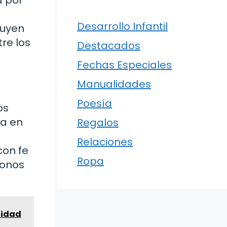
a por
n
Desarrollo Infantil
buyen
re los
Destacados
Fechas Especiales
Manualidades
Poesía
os
da en
Regalos
Relaciones
con fe
Ropa
donos
lidad