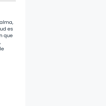
 alma,
lud es
en que
,
de