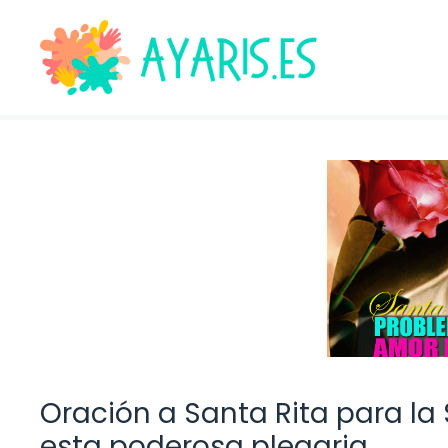
Saltar
al
contenido
Oración a Santa Rita para la 
esta poderosa plegaria