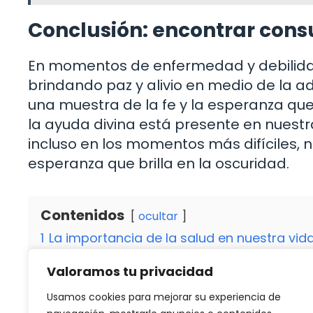
Conclusión: encontrar consu
En momentos de enfermedad y debilidad
brindando paz y alivio en medio de la ad
una muestra de la fe y la esperanza que
la ayuda divina está presente en nuestr
incluso en los momentos más difíciles, 
esperanza que brilla en la oscuridad.
Contenidos
ocultar
1
La importancia de la salud en nuestra vid
2
Qué es la oración y su relación con la sal
Valoramos tu privacidad
3
La figura de Santa Rita y su poder para la
4
Oración a Santa Rita para la salud
Usamos cookies para mejorar su experiencia de