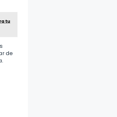
ra tu
s
ar de
a.