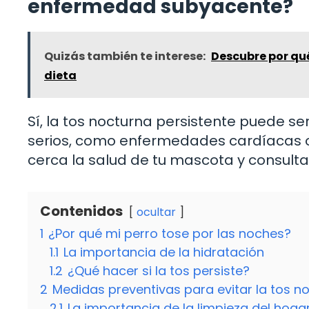
enfermedad subyacente?
Quizás también te interese:
Descubre por qué
dieta
Sí, la tos nocturna persistente puede s
serios, como enfermedades cardíacas o 
cerca la salud de tu mascota y consultar 
Contenidos
ocultar
1
¿Por qué mi perro tose por las noches?
1.1
La importancia de la hidratación
1.2
¿Qué hacer si la tos persiste?
2
Medidas preventivas para evitar la tos n
2.1
La importancia de la limpieza del hoga