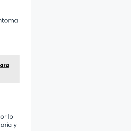
íntoma
para
or lo
oria y