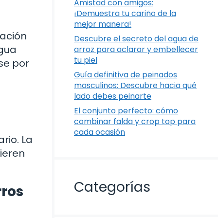
Amistad con amigos:
¡Demuestra tu cariño de la
mejor manera!
tación
Descubre el secreto del agua de
agua
arroz para aclarar y embellecer
tu piel
se por
Guía definitiva de peinados
masculinos: Descubre hacia qué
lado debes peinarte
El conjunto perfecto: cómo
combinar falda y crop top para
cada ocasión
rio. La
ieren
Categorías
rros