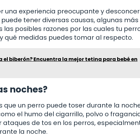
 ser una experiencia preocupante y desconce
s puede tener diversas causas, algunas más 
s las posibles razones por las cuales tu perr
 y qué medidas puedes tomar al respecto.
 el biberón? Encuentra la mejor tetina para bebé en
las noches?
 que un perro puede toser durante la noche
como el humo del cigarrillo, polvo o fraganci
ar ataques de tos en los perros, especialmen
rante la noche.