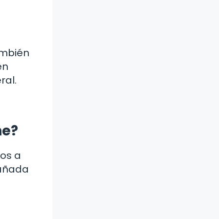
también
en
ral.
he?
tos a
pañada