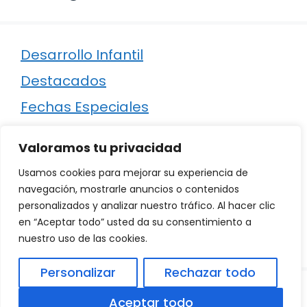
Desarrollo Infantil
Destacados
Fechas Especiales
Manualidades
Valoramos tu privacidad
Poesía
Usamos cookies para mejorar su experiencia de
Regalos
navegación, mostrarle anuncios o contenidos
personalizados y analizar nuestro tráfico. Al hacer clic
Relaciones
en “Aceptar todo” usted da su consentimiento a
Ropa
nuestro uso de las cookies.
Personalizar
Rechazar todo
© 2026
Política de Privacidad
.
|
Aviso Legal
|
Aceptar todo