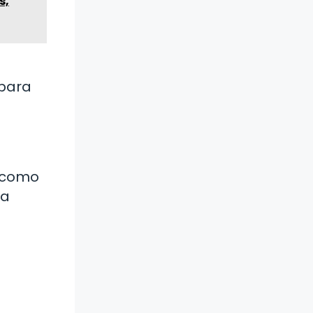
s,
 para
s como
ra