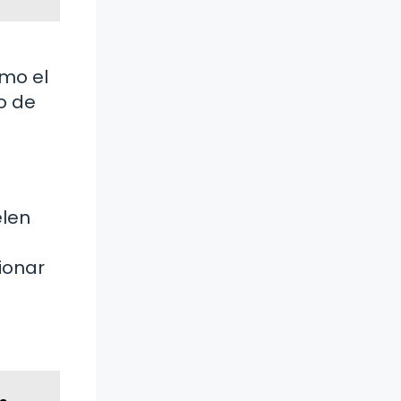
mo el
o de
elen
ionar