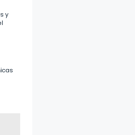
s y
l
nicas