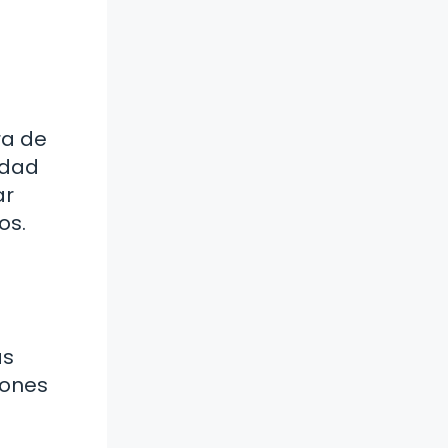
ra de
idad
ar
os.
as
iones