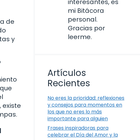
interesantes, es
mi Bitácora
personal.
sa de
Gracias por
do
leerme.
tas y
?
Artículos
miento
Recientes
 que
el
No eres la prioridad: reflexiones
 existe
y consejos para momentos en
los que no eres lo más
ompas.
importante para alguien
a
Frases inspiradoras para
celebrar el Día del Amor y la