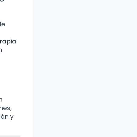
de
erapia
n
n
nes,
ión y