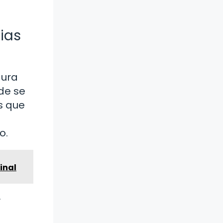
ias
dura
de se
s que
o.
inal
r