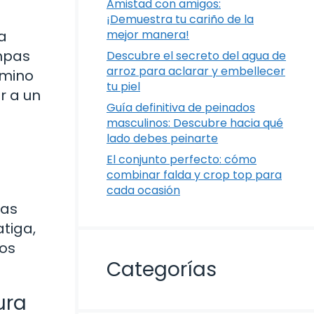
Amistad con amigos:
¡Demuestra tu cariño de la
a
mejor manera!
ompas
Descubre el secreto del agua de
arroz para aclarar y embellecer
amino
tu piel
r a un
Guía definitiva de peinados
masculinos: Descubre hacia qué
lado debes peinarte
El conjunto perfecto: cómo
combinar falda y crop top para
cada ocasión
pas
tiga,
tos
Categorías
ura