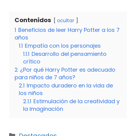
Contenidos
ocultar
1
Beneficios de leer Harry Potter a los 7
años
1.1
Empatía con los personajes
1.1.1
Desarrollo del pensamiento
crítico
2
¿Por qué Harry Potter es adecuado
para niños de 7 años?
2.1
Impacto duradero en la vida de
los niños
2.1.1
Estimulación de la creatividad y
la imaginación
Categorías
Destacados