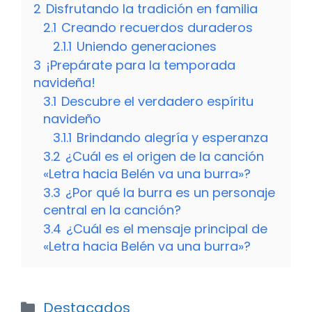
2
Disfrutando la tradición en familia
2.1
Creando recuerdos duraderos
2.1.1
Uniendo generaciones
3
¡Prepárate para la temporada
navideña!
3.1
Descubre el verdadero espíritu
navideño
3.1.1
Brindando alegría y esperanza
3.2
¿Cuál es el origen de la canción
«Letra hacia Belén va una burra»?
3.3
¿Por qué la burra es un personaje
central en la canción?
3.4
¿Cuál es el mensaje principal de
«Letra hacia Belén va una burra»?
Categorías
Destacados