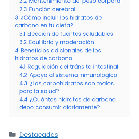
2.2
Mantenimiento del peso corporal
2.3
Función cerebral
3
¿Cómo incluir los hidratos de
carbono en tu dieta?
3.1
Elección de fuentes saludables
3.2
Equilibrio y moderación
4
Beneficios adicionales de los
hidratos de carbono
4.1
Regulación del tránsito intestinal
4.2
Apoyo al sistema inmunológico
4.3
¿Los carbohidratos son malos
para la salud?
4.4
¿Cuántos hidratos de carbono
debo consumir diariamente?
Categorías
Destacados