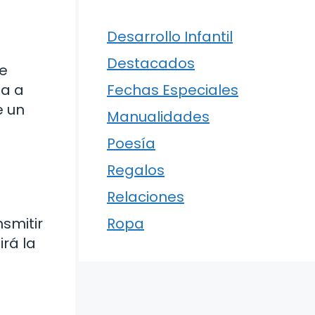
Desarrollo Infantil
Destacados
de
da a
Fechas Especiales
e un
Manualidades
Poesía
Regalos
Relaciones
nsmitir
Ropa
rá la