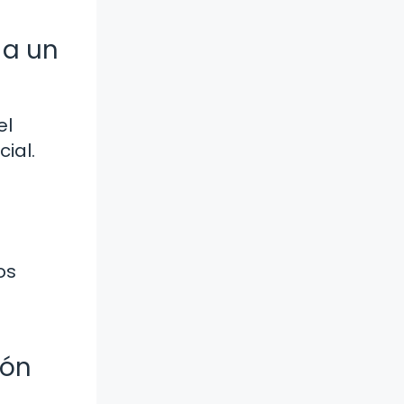
 a un
el
ial.
os
ión