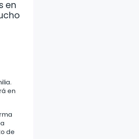
s en
mucho
lia.
rá en
?
orma
sa
to de