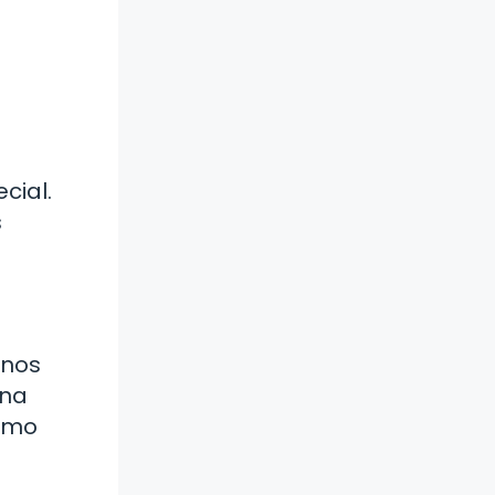
cial.
s
enos
una
Cómo