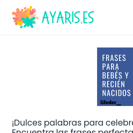
Saltar
al
contenido
¡Dulces palabras para celebr
Encuentra las frases perfect