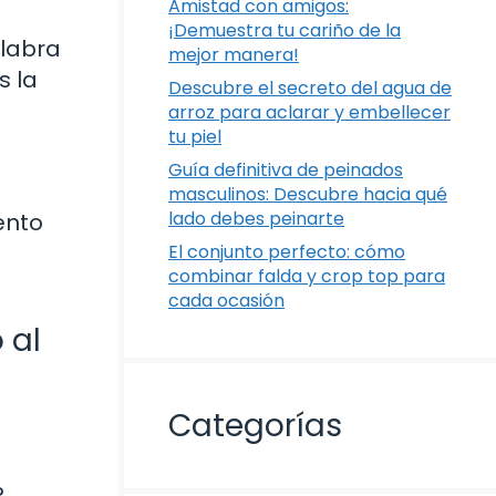
Amistad con amigos:
¡Demuestra tu cariño de la
alabra
mejor manera!
s la
Descubre el secreto del agua de
arroz para aclarar y embellecer
tu piel
Guía definitiva de peinados
masculinos: Descubre hacia qué
lado debes peinarte
ento
El conjunto perfecto: cómo
combinar falda y crop top para
cada ocasión
 al
Categorías
?