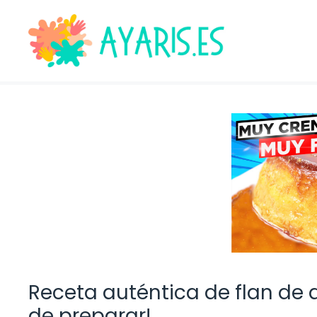
Saltar
al
contenido
Receta auténtica de flan de q
de preparar!