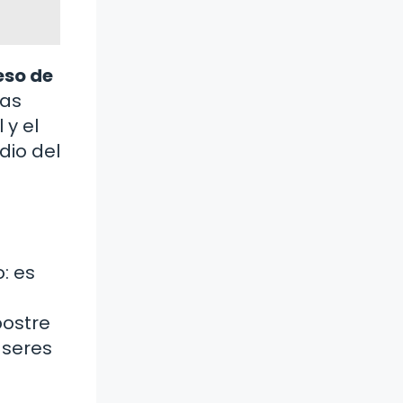
eso de
ras
 y el
dio del
: es
postre
 seres