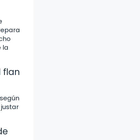
e
prepara
ucho
 la
 flan
 según
justar
de