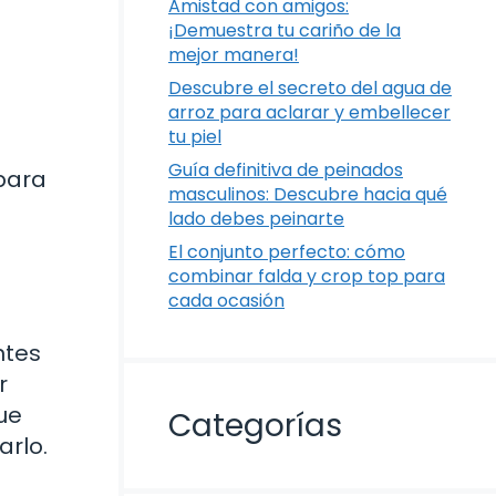
Amistad con amigos:
¡Demuestra tu cariño de la
mejor manera!
Descubre el secreto del agua de
arroz para aclarar y embellecer
tu piel
Guía definitiva de peinados
para
masculinos: Descubre hacia qué
lado debes peinarte
El conjunto perfecto: cómo
combinar falda y crop top para
cada ocasión
ntes
r
ue
Categorías
arlo.