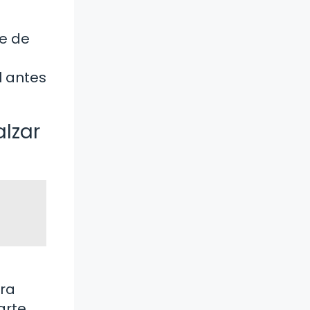
je de
l antes
lzar
ara
arte