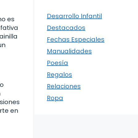
Desarrollo Infantil
no es
fativa
Destacados
inilla
Fechas Especiales
un
Manualidades
Poesía
Regalos
do
Relaciones
n
Ropa
rsiones
rte en