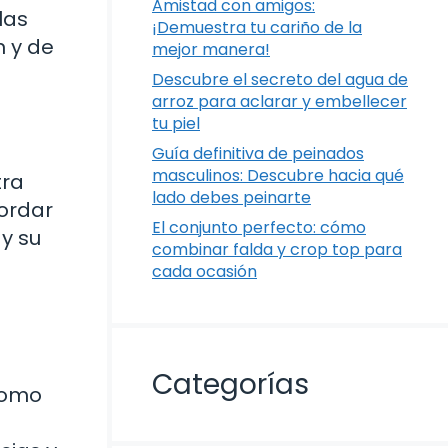
Amistad con amigos:
las
¡Demuestra tu cariño de la
n y de
mejor manera!
Descubre el secreto del agua de
arroz para aclarar y embellecer
tu piel
Guía definitiva de peinados
masculinos: Descubre hacia qué
tra
lado debes peinarte
cordar
El conjunto perfecto: cómo
y su
combinar falda y crop top para
cada ocasión
Categorías
 como