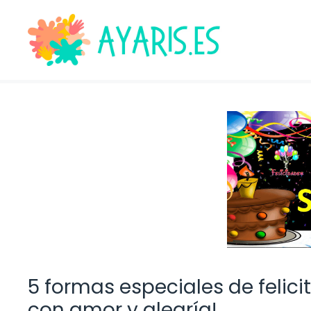
Saltar
al
contenido
5 formas especiales de felici
con amor y alegría!