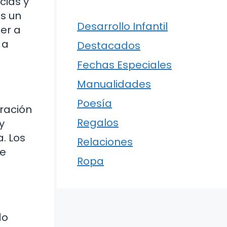
cias y
Es un
Desarrollo Infantil
er a
 a
Destacados
Fechas Especiales
Manualidades
Poesía
bración
Regalos
y
. Los
Relaciones
de
Ropa
do