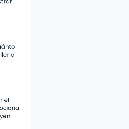
strar
uánto
lleno
a
r el
mociona
uyen