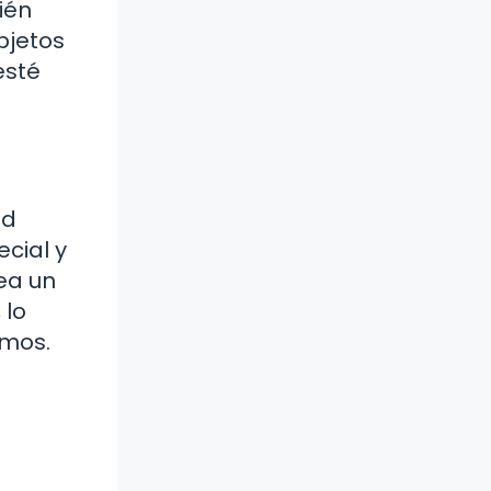
ién
bjetos
esté
ad
cial y
ea un
 lo
imos.