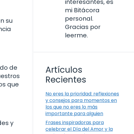
interesantes, es
mi Bitácora
personal.
en su
Gracias por
ncia
leerme.
ndo de
Artículos
uestros
Recientes
los que
No eres la prioridad: reflexiones
y consejos para momentos en
los que no eres lo más
importante para alguien
des y
Frases inspiradoras para
celebrar el Día del Amor y la