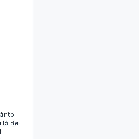
uánto
llá de
l