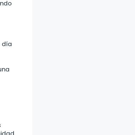
ando
 día
 una
s
idad.