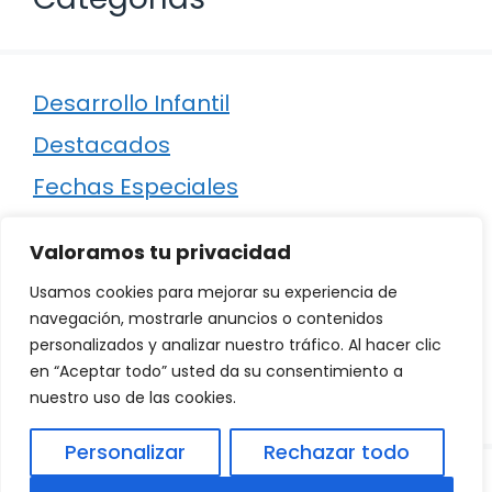
Desarrollo Infantil
Destacados
Fechas Especiales
Manualidades
Valoramos tu privacidad
Poesía
Usamos cookies para mejorar su experiencia de
Regalos
navegación, mostrarle anuncios o contenidos
personalizados y analizar nuestro tráfico. Al hacer clic
Relaciones
en “Aceptar todo” usted da su consentimiento a
Ropa
nuestro uso de las cookies.
Personalizar
Rechazar todo
© 2026
Política de Privacidad
.
|
Aviso Legal
|