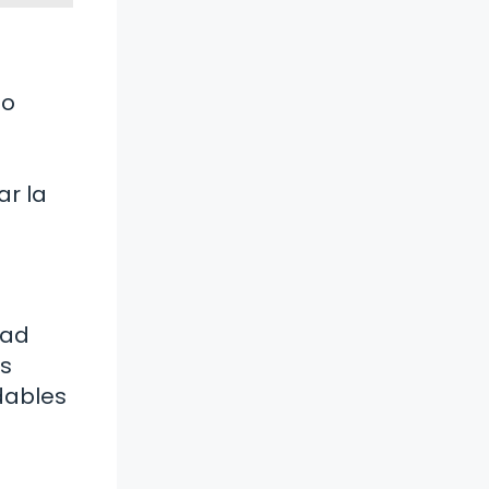
to
ar la
dad
os
dables