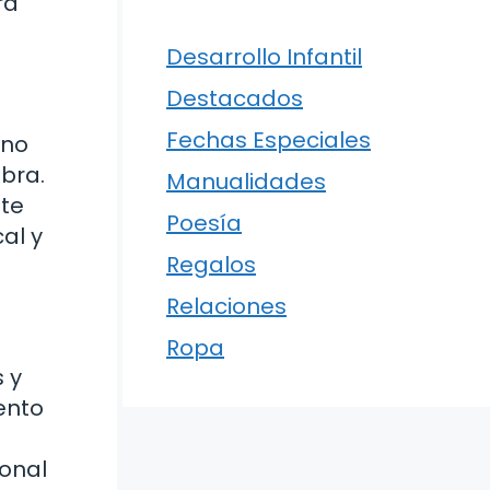
ra
Desarrollo Infantil
Destacados
Fechas Especiales
ino
ebra.
Manualidades
nte
Poesía
al y
Regalos
Relaciones
Ropa
 y
ento
ional