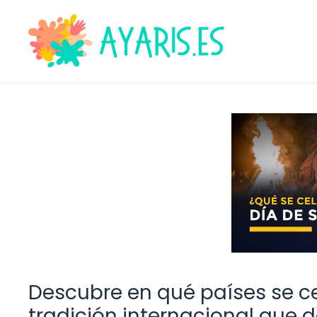
Saltar
al
contenido
Descubre en qué países se ce
tradición internacional que 