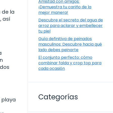
Amistad con amigos:
¡Demuestra tu cariño de la
 de la
mejor manera!
 así
Descubre el secreto del agua de
arroz para aclarar y embellecer
tu piel
Guía definitiva de peinados
masculinos: Descubre hacia qué
lado debes peinarte
a
El conjunto perfecto: cómo
en
combinar falda y crop top para
ados
cada ocasión
Categorías
a playa