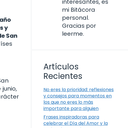
interesantes, es
mi Bitácora
personal.
 año
Gracias por
s y
leerme.
de San
aíses
Artículos
Recientes
San
junio,
No eres la prioridad: reflexiones
arácter
y consejos para momentos en
los que no eres lo más
importante para alguien
Frases inspiradoras para
celebrar el Día del Amor y la