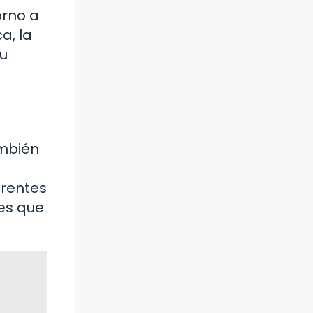
orno a
a, la
tu
ambién
erentes
des que