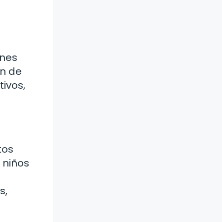
ones
ón de
tivos,
tos
 niños
s,