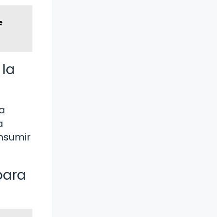
e
 la
la
a
nsumir
para