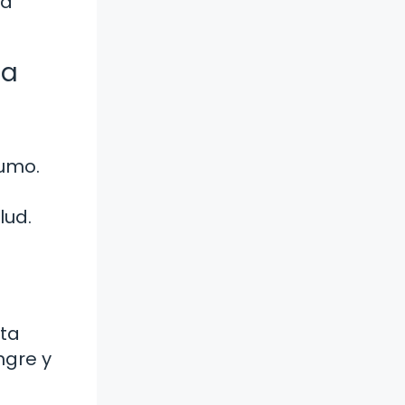
la
ta
sumo.
lud.
sta
ngre y