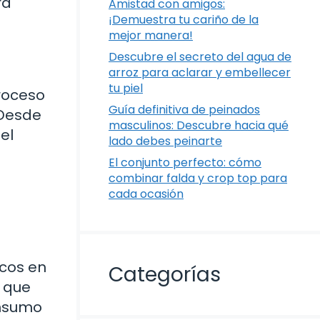
ra
Amistad con amigos:
¡Demuestra tu cariño de la
mejor manera!
Descubre el secreto del agua de
arroz para aclarar y embellecer
tu piel
roceso
Guía definitiva de peinados
 Desde
masculinos: Descubre hacia qué
el
lado debes peinarte
El conjunto perfecto: cómo
combinar falda y crop top para
cada ocasión
icos en
Categorías
o que
onsumo