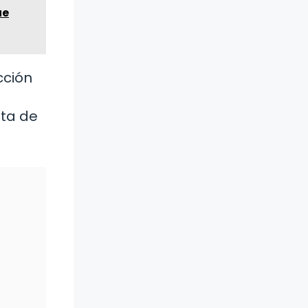
ue
cción
eta de