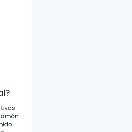
al?
tivas
 jamón
nido