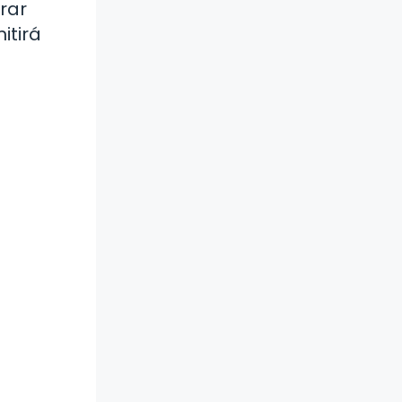
rar
itirá