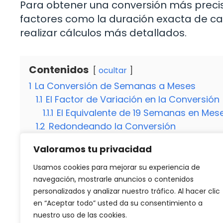
Para obtener una conversión más prec
factores como la duración exacta de cada
realizar cálculos más detallados.
Contenidos
ocultar
1
La Conversión de Semanas a Meses
1.1
El Factor de Variación en la Conversión
1.1.1
El Equivalente de 19 Semanas en Mes
1.2
Redondeando la Conversión
2
Consideraciones Finales
Valoramos tu privacidad
2.1
¿Es Precisa la Conversión de Semanas
2.2
¿Cómo Puedo Realizar Cálculos Más P
Usamos cookies para mejorar su experiencia de
navegación, mostrarle anuncios o contenidos
personalizados y analizar nuestro tráfico. Al hacer clic
en “Aceptar todo” usted da su consentimiento a
Categorías
Destacados
nuestro uso de las cookies.
Dieta semanal para aumentar masa muscula