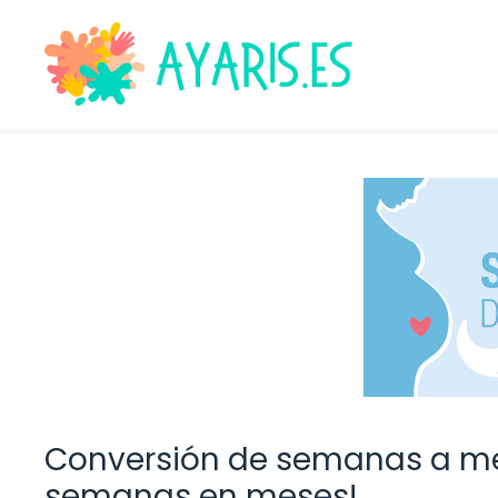
Saltar
al
contenido
Conversión de semanas a me
semanas en meses!