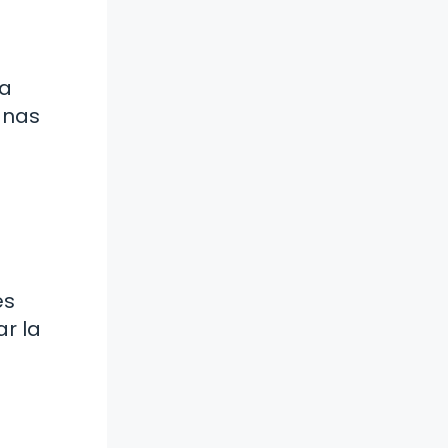
ta
anas
es
r la