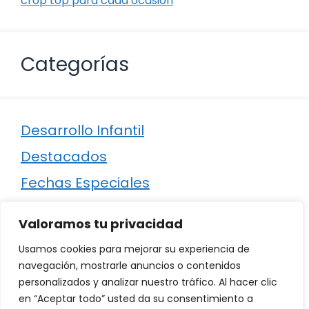
crop top para cada ocasión
Categorías
Desarrollo Infantil
Destacados
Fechas Especiales
Manualidades
Valoramos tu privacidad
Poesía
Usamos cookies para mejorar su experiencia de
Regalos
navegación, mostrarle anuncios o contenidos
personalizados y analizar nuestro tráfico. Al hacer clic
Relaciones
en “Aceptar todo” usted da su consentimiento a