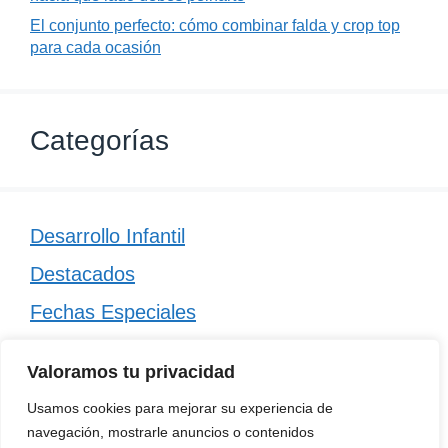
El conjunto perfecto: cómo combinar falda y crop top
para cada ocasión
Categorías
Desarrollo Infantil
Destacados
Fechas Especiales
Manualidades
Valoramos tu privacidad
Poesía
Usamos cookies para mejorar su experiencia de
Regalos
navegación, mostrarle anuncios o contenidos