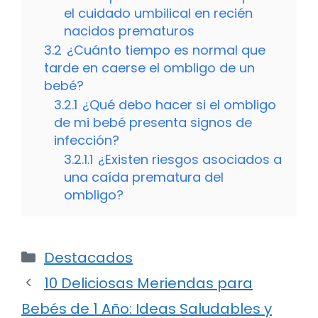
el cuidado umbilical en recién
nacidos prematuros
3.2
¿Cuánto tiempo es normal que
tarde en caerse el ombligo de un
bebé?
3.2.1
¿Qué debo hacer si el ombligo
de mi bebé presenta signos de
infección?
3.2.1.1
¿Existen riesgos asociados a
una caída prematura del
ombligo?
Categorías
Destacados
10 Deliciosas Meriendas para
Bebés de 1 Año: Ideas Saludables y