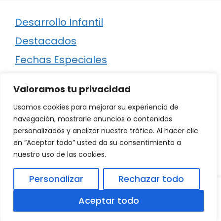
Desarrollo Infantil
Destacados
Fechas Especiales
Manualidades
Valoramos tu privacidad
Poesía
Usamos cookies para mejorar su experiencia de
Regalos
navegación, mostrarle anuncios o contenidos
personalizados y analizar nuestro tráfico. Al hacer clic
Relaciones
en “Aceptar todo” usted da su consentimiento a
Ropa
nuestro uso de las cookies.
Personalizar
Rechazar todo
© 2026
Política de Privacidad
.
|
Aviso Legal
|
Aceptar todo
Política de Cookies