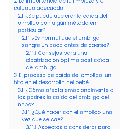
2
La importancia de la limpieza y el
cuidado adecuado
2.1
¿Se puede acelerar la caída del
ombligo con algún método en
particular?
2.1.1
¿Es normal que el ombligo
sangre un poco antes de caerse?
2.1.1.1
Consejos para una
cicatrización óptima post caída
del ombligo
3
El proceso de caída del ombligo: un
hito en el desarrollo del bebé
3.1
¿Cómo afecta emocionalmente a
los padres la caída del ombligo del
bebé?
3.1.1
¿Qué hacer con el ombligo una
vez que se cae?
3.1.1.1
Aspectos a considerar para