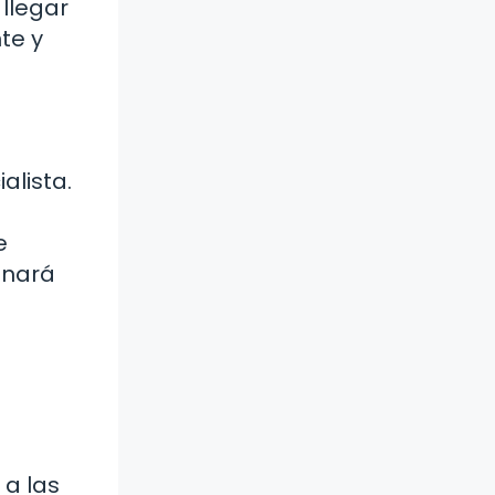
 llegar
te y
alista.
e
onará
 a las