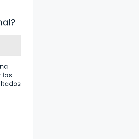
nal?
una
 las
ultados