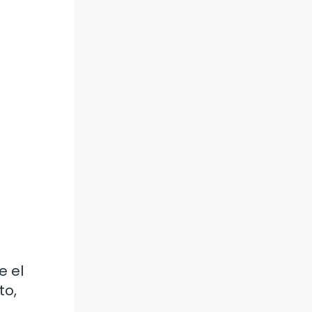
e el
to,