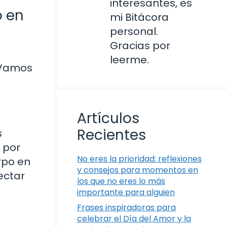
interesantes, es
o en
mi Bitácora
personal.
Gracias por
leerme.
¡Vamos
Artículos
Recientes
s
 por
No eres la prioridad: reflexiones
rpo en
y consejos para momentos en
ectar
los que no eres lo más
importante para alguien
Frases inspiradoras para
celebrar el Día del Amor y la