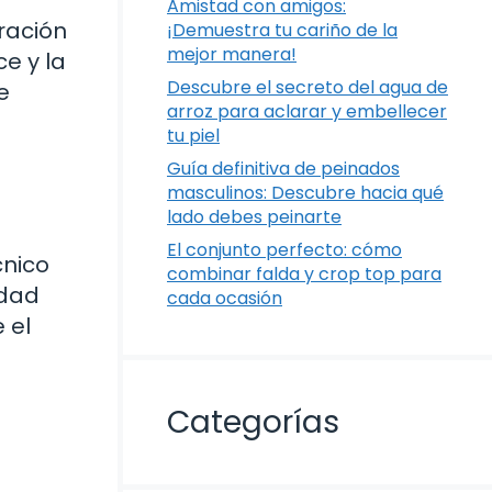
Amistad con amigos:
ración
¡Demuestra tu cariño de la
mejor manera!
e y la
Descubre el secreto del agua de
e
arroz para aclarar y embellecer
tu piel
Guía definitiva de peinados
masculinos: Descubre hacia qué
lado debes peinarte
El conjunto perfecto: cómo
cnico
combinar falda y crop top para
idad
cada ocasión
 el
Categorías