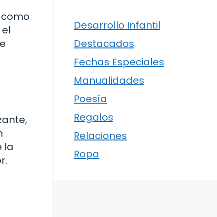
a
, como
Desarrollo Infantil
 el
Destacados
me
Fechas Especiales
Manualidades
Poesía
Regalos
zante,
n
Relaciones
 la
Ropa
r.