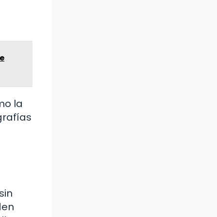
ue
mo la
grafías
sin
den