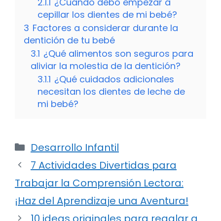
2.1.1
¿Cuándo debo empezar a
cepillar los dientes de mi bebé?
3
Factores a considerar durante la
dentición de tu bebé
3.1
¿Qué alimentos son seguros para
aliviar la molestia de la dentición?
3.1.1
¿Qué cuidados adicionales
necesitan los dientes de leche de
mi bebé?
Categorías
Desarrollo Infantil
7 Actividades Divertidas para
Trabajar la Comprensión Lectora:
¡Haz del Aprendizaje una Aventura!
10 ideas originales para regalar a